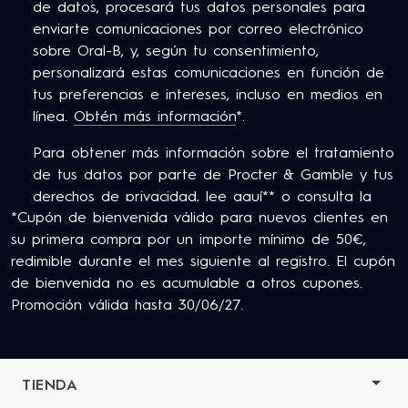
de datos, procesará tus datos personales para
enviarte comunicaciones por correo electrónico
sobre Oral-B, y, según tu consentimiento,
personalizará estas comunicaciones en función de
tus preferencias e intereses, incluso en medios en
línea.
Obtén más información
*.
Para obtener más información sobre el tratamiento
de tus datos por parte de Procter & Gamble y tus
derechos de privacidad,
lee aquí
** o consulta la
*Cupón de bienvenida válido para nuevos clientes en
Política de Privacidad completa de P&G.
su primera compra por un importe mínimo de 50€,
Tiene al menos 18 años y consiente en nuestros
redimible durante el mes siguiente al registro. El cupón
Términos y Condiciones
.
de bienvenida no es acumulable a otros cupones.
Promoción válida hasta 30/06/27.
TIENDA