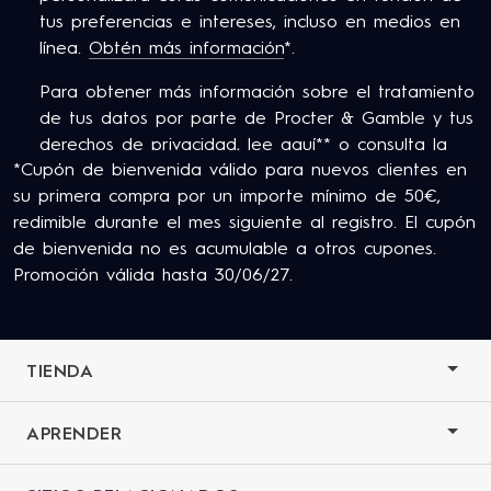
tus preferencias e intereses, incluso en medios en
línea.
Obtén más información
*.
Para obtener más información sobre el tratamiento
de tus datos por parte de Procter & Gamble y tus
derechos de privacidad,
lee aquí
** o consulta la
*Cupón de bienvenida válido para nuevos clientes en
Política de Privacidad completa de P&G.
su primera compra por un importe mínimo de 50€,
Tiene al menos 18 años y consiente en nuestros
redimible durante el mes siguiente al registro. El cupón
Términos y Condiciones
.
de bienvenida no es acumulable a otros cupones.
Promoción válida hasta 30/06/27.
TIENDA
APRENDER