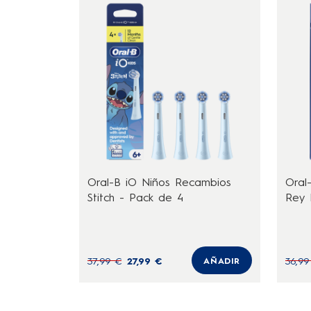
Oral-B iO Niños Recambios
Oral
Stitch - Pack de 4
Rey 
37,99 €
27,99 €
36,99
AÑADIR