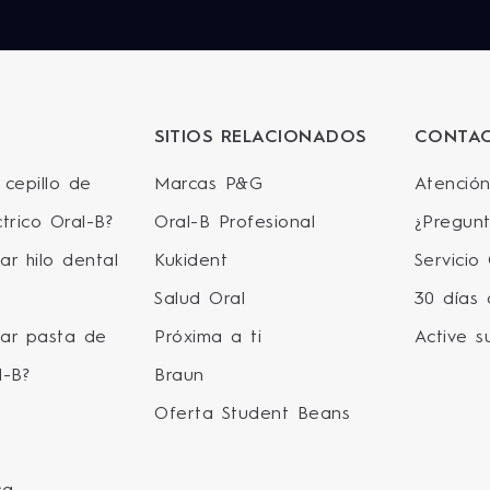
SITIOS RELACIONADOS
CONTA
 cepillo de
Marcas P&G
Atención
trico Oral-B?
Oral-B Profesional
¿Pregunt
ar hilo dental
Kukident
Servicio
Salud Oral
30 días 
sar pasta de
Próxima a ti
Active s
l-B?
Braun
Oferta Student Beans
ca