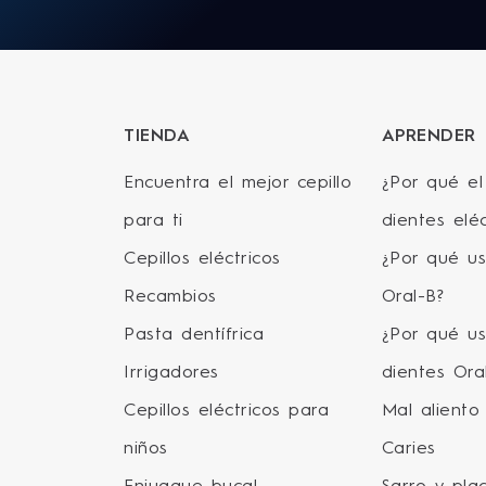
TIENDA
APRENDER
Encuentra el mejor cepillo
¿Por qué el
para ti
dientes eléc
Cepillos eléctricos
¿Por qué us
Recambios
Oral-B?
Pasta dentífrica
¿Por qué u
Irrigadores
dientes Ora
Cepillos eléctricos para
Mal aliento
niños
Caries
Enjuague bucal
Sarro y pla