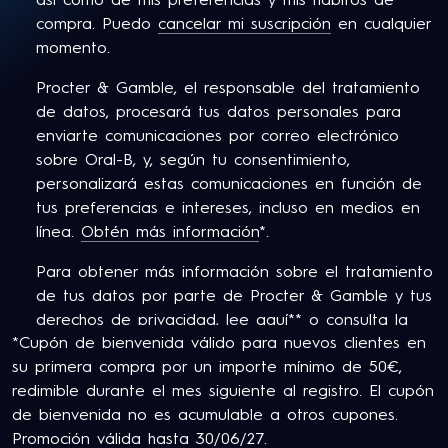
compra. Puedo
cancelar mi suscripción
en cualquier
momento.
Procter & Gamble, el responsable del tratamiento
de datos, procesará tus datos personales para
enviarte comunicaciones por correo electrónico
sobre Oral-B, y, según tu consentimiento,
personalizará estas comunicaciones en función de
tus preferencias e intereses, incluso en medios en
línea.
Obtén más información
*.
Para obtener más información sobre el tratamiento
de tus datos por parte de Procter & Gamble y tus
derechos de privacidad,
lee aquí
** o consulta la
*Cupón de bienvenida válido para nuevos clientes en
Política de Privacidad completa de P&G.
su primera compra por un importe mínimo de 50€,
Tiene al menos 18 años y consiente en nuestros
redimible durante el mes siguiente al registro. El cupón
Términos y Condiciones
.
de bienvenida no es acumulable a otros cupones.
Promoción válida hasta 30/06/27.