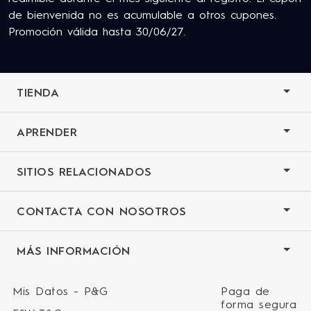
Términos y Condiciones
.
de bienvenida no es acumulable a otros cupones.
Promoción válida hasta 30/06/27.
TIENDA
APRENDER
SITIOS RELACIONADOS
CONTACTA CON NOSOTROS
MÁS INFORMACIÓN
Mis Datos - P&G
Paga de
forma segura