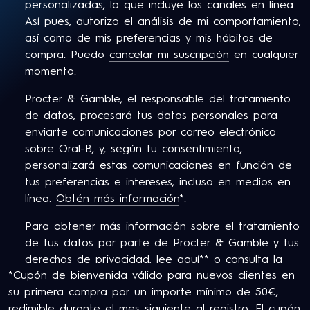
personalizadas, lo que incluye los canales en línea.
Así pues, autorizo el análisis de mi comportamiento,
así como de mis preferencias y mis hábitos de
compra. Puedo
cancelar mi suscripción
en cualquier
momento.
Procter & Gamble, el responsable del tratamiento
de datos, procesará tus datos personales para
enviarte comunicaciones por correo electrónico
sobre Oral-B, y, según tu consentimiento,
personalizará estas comunicaciones en función de
tus preferencias e intereses, incluso en medios en
línea.
Obtén más información
*.
Para obtener más información sobre el tratamiento
de tus datos por parte de Procter & Gamble y tus
derechos de privacidad,
lee aquí
** o consulta la
*Cupón de bienvenida válido para nuevos clientes en
Política de Privacidad completa de P&G.
su primera compra por un importe mínimo de 50€,
Tiene al menos 18 años y consiente en nuestros
redimible durante el mes siguiente al registro. El cupón