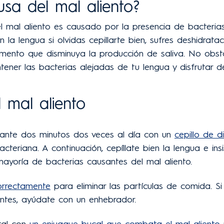
usa del mal aliento?
l mal aliento es causado por la presencia de bacterias
n la lengua si olvidas cepillarte bien, sufres deshidrat
ento que disminuya la producción de saliva. No obsta
ener las bacterias alejadas de tu lengua y disfrutar de
 mal aliento
urante dos minutos dos veces al día con un
cepillo de d
cteriana. A continuación, cepíllate bien la lengua e insis
ayoría de bacterias causantes del mal aliento.
correctamente
para eliminar las partículas de comida. Si 
entes, ayúdate con un enhebrador.
tal con
un enjuague bucal que combata el mal aliento