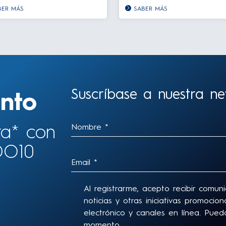
BER MÁS
SABER MÁS
Suscríbase a nuestra new
nto
ra* con
DO10
Al registrarme, acepto recibir comun
noticias y otras iniciativas promoci
electrónico y canales en línea. Pu
momento.