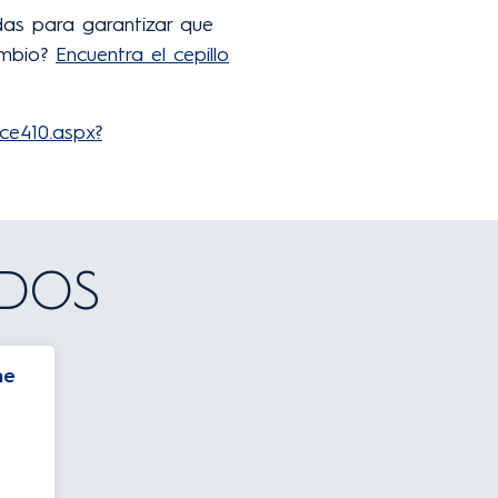
das para garantizar que
ambio?
Encuentra el cepillo
ce410.aspx?
ADOS
ne