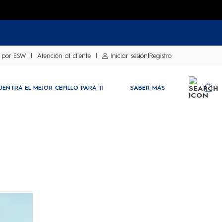
 por ESW
Atención al cliente
Iniciar sesión
|
Registro
UENTRA EL MEJOR CEPILLO PARA TI
SABER MÁS
SEARCH
YO
l