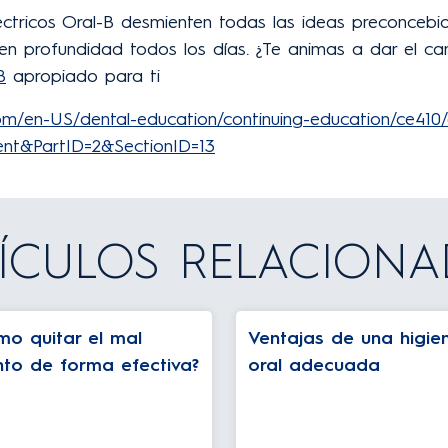
léctricos Oral-B desmienten todas las ideas preconcebi
 en profundidad todos los días. ¿Te animas a dar el c
B
apropiado para ti
om/en-US/dental-education/continuing-education/ce410/
nt&PartID=2&SectionID=13
ÍCULOS RELACION
mo quitar el mal
Ventajas de una higie
nto de forma efectiva?
oral adecuada