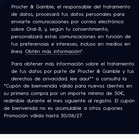
Procter & Gamble, el responsable del tratamiento
de datos, procesará tus datos personales para
enviarte comunicaciones por correo electrónico
sobre Oral-B, y, según tu consentimiento,
personalizará estas comunicaciones en función de
tus preferencias e intereses, incluso en medios en
línea.
Obtén más información
*.
Para obtener más información sobre el tratamiento
de tus datos por parte de Procter & Gamble y tus
derechos de privacidad,
lee aquí
** o consulta la
*Cupón de bienvenida válido para nuevos clientes en
Política de Privacidad completa de P&G.
su primera compra por un importe mínimo de 50€,
Tiene al menos 18 años y consiente en nuestros
redimible durante el mes siguiente al registro. El cupón
Términos y Condiciones
.
de bienvenida no es acumulable a otros cupones.
Promoción válida hasta 30/06/27.