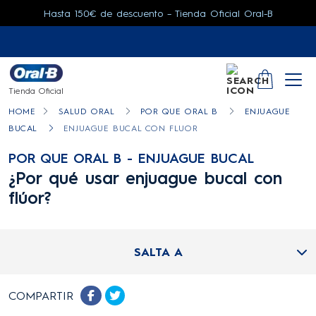
Hasta 150€ de descuento – Tienda Oficial Oral-B
SEARCH
YOUR CA
Tienda Oficial
HOME
SALUD ORAL
POR QUE ORAL B
ENJUAGUE
BUCAL
ENJUAGUE BUCAL CON FLUOR
POR QUE ORAL B - ENJUAGUE BUCAL
¿Por qué usar enjuague bucal con
flúor?
SALTA A
COMPARTIR