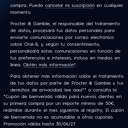
compra. Puedo
cancelar mi suscripción
en cualquier
momento.
Procter & Gamble, el responsable del tratamiento
de datos, procesará tus datos personales para
enviarte comunicaciones por correo electrónico
sobre Oral-B, y, según tu consentimiento,
personalizará estas comunicaciones en función de
tus preferencias e intereses, incluso en medios en
línea.
Obtén más información
*.
Para obtener más información sobre el tratamiento
de tus datos por parte de Procter & Gamble y tus
derechos de privacidad,
lee aquí
** o consulta la
*Cupón de bienvenida válido para nuevos clientes en
Política de Privacidad completa de P&G.
su primera compra por un importe mínimo de 50€,
Tiene al menos 18 años y consiente en nuestros
redimible durante el mes siguiente al registro. El cupón
Términos y Condiciones
.
de bienvenida no es acumulable a otros cupones.
Promoción válida hasta 30/06/27.