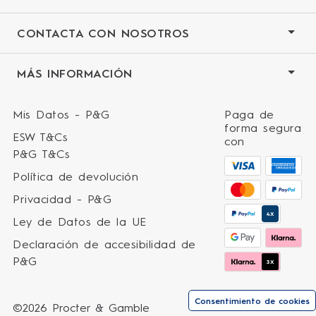
CONTACTA CON NOSOTROS
MÁS INFORMACIÓN
Mis Datos - P&G
Paga de
forma segura
ESW T&Cs
con
P&G T&Cs
Política de devolución
Privacidad - P&G
4X
Ley de Datos de la UE
Declaración de accesibilidad de
P&G
3X
Consentimiento de cookies
©2026 Procter & Gamble