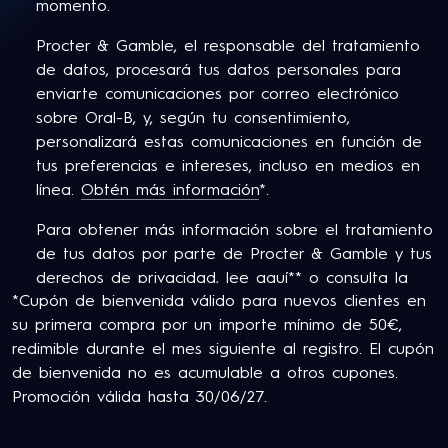
momento.
Procter & Gamble, el responsable del tratamiento
de datos, procesará tus datos personales para
enviarte comunicaciones por correo electrónico
sobre Oral-B, y, según tu consentimiento,
personalizará estas comunicaciones en función de
tus preferencias e intereses, incluso en medios en
línea.
Obtén más información
*.
Para obtener más información sobre el tratamiento
de tus datos por parte de Procter & Gamble y tus
derechos de privacidad,
lee aquí
** o consulta la
*Cupón de bienvenida válido para nuevos clientes en
Política de Privacidad completa de P&G.
su primera compra por un importe mínimo de 50€,
Tiene al menos 18 años y consiente en nuestros
redimible durante el mes siguiente al registro. El cupón
Términos y Condiciones
.
de bienvenida no es acumulable a otros cupones.
Promoción válida hasta 30/06/27.