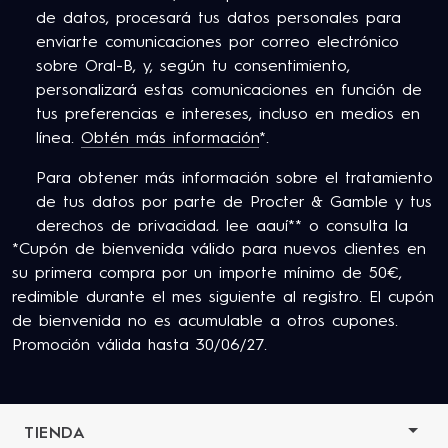
de datos, procesará tus datos personales para
enviarte comunicaciones por correo electrónico
sobre Oral-B, y, según tu consentimiento,
personalizará estas comunicaciones en función de
tus preferencias e intereses, incluso en medios en
línea.
Obtén más información
*.
Para obtener más información sobre el tratamiento
de tus datos por parte de Procter & Gamble y tus
derechos de privacidad,
lee aquí
** o consulta la
*Cupón de bienvenida válido para nuevos clientes en
Política de Privacidad completa de P&G.
su primera compra por un importe mínimo de 50€,
Tiene al menos 18 años y consiente en nuestros
redimible durante el mes siguiente al registro. El cupón
Términos y Condiciones
.
de bienvenida no es acumulable a otros cupones.
Promoción válida hasta 30/06/27.
TIENDA