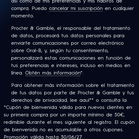
así como de mis preferencias y mis hábitos de
compra. Puedo
cancelar mi suscripción
en cualquier
momento.
Procter & Gamble, el responsable del tratamiento
de datos, procesará tus datos personales para
enviarte comunicaciones por correo electrónico
sobre Oral-B, y, según tu consentimiento,
personalizará estas comunicaciones en función de
tus preferencias e intereses, incluso en medios en
línea.
Obtén más información
*.
Para obtener más información sobre el tratamiento
de tus datos por parte de Procter & Gamble y tus
derechos de privacidad,
lee aquí
** o consulta la
*Cupón de bienvenida válido para nuevos clientes en
Política de Privacidad completa de P&G.
su primera compra por un importe mínimo de 50€,
Tiene al menos 18 años y consiente en nuestros
redimible durante el mes siguiente al registro. El cupón
Términos y Condiciones
.
de bienvenida no es acumulable a otros cupones.
Promoción válida hasta 30/06/27.